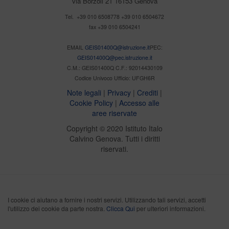
via Borzoli 21 16153 Genova
Tel. +39 010 6508778 +39 010 6504672
fax +39 010 6504241
EMAIL
GEIS01400Q@istruzione.it
PEC:
GEIS01400Q@pec.istruzione.it
C.M.: GEIS01400Q C.F.: 92014430109
Codice Univoco Ufficio: UFGH6R
Note legali
|
Privacy
|
Crediti
|
Cookie Policy
|
Accesso alle
aree riservate
Copyright © 2020 Istituto Italo
Calvino Genova. Tutti i diritti
riservati.
I cookie ci aiutano a fornire i nostri servizi. Utilizzando tali servizi, accetti
l'utilizzo dei cookie da parte nostra.
Clicca Qui
per ulteriori informazioni.