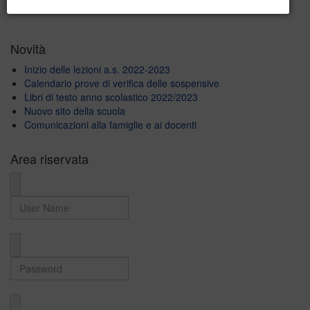
Forgot your password?
Novità
Inizio delle lezioni a.s. 2022-2023
Calendario prove di verifica delle sospensive
Libri di testo anno scolastico 2022/2023
Nuovo sito della scuola
Comunicazioni alla famiglie e ai docenti
Area riservata
User Name
Password
Domain