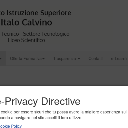
Offerta Formativa
Trasparenza
Contatti
e-Learni
-Privacy Directive
i. In particolare gli allievi possono essere certificati nei seguenti contest
i cookie per essere sicuri che tu possa avere la migliore esperienza sul
ando a navigare nel sito accetti il loro utilizzo.
ookie Policy