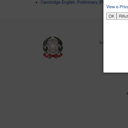
Cambridge English: Preliminary (PET) e First (
View e-Priv
OK
Rifiu
Indirizzo inform