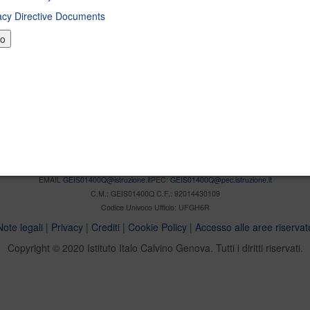
FCE)
acy Directive Documents
to
Istituto Istruzione Superiore "Italo Calvino"
atico e telecomunicazioni - Indirizzo Elettronico ed elettrotecnico - Lice
via Borzoli 21 16153 Genova
Tel. +39 010 6508778 +39 010 6504672
fax +39 010 6504241
EMAIL
GEIS01400Q@istruzione.it
PEC:
GEIS01400Q@pec.istruzione.it
C.M.: GEIS01400Q C.F.: 92014430109
Codice Univoco Ufficio: UFGH6R
Note legali
|
Privacy
|
Crediti
|
Cookie Policy
|
Accesso alle aree riservat
Copyright © 2020 Istituto Italo Calvino Genova. Tutti i diritti riservati.