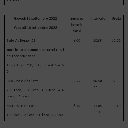
Giovedì 15 settembre 2022
Ingresso
Intervallo
Uscita
tutte le
Venerdì 16 settembre 2022
classi
Sede Via Borzoli 21
8.00
10.55-
13.00
11.05
Tutte le classi tranne le seguenti classi
del liceo scientifico:
1 D, 2 A, 2 B, 2 C,
3 A, 3 B, 4 A, 5 A, 5
B
Succursale Via Giotto
7.55
10.50-
12.55
11.00
2 B liceo, 3 A liceo, 3 B liceo, 4 A
liceo, 5 A liceo
Succursale Via Calda
8.10
11.05-
13.10
11.15
1 D liceo, 2 A liceo, 2 C liceo, 5 B liceo