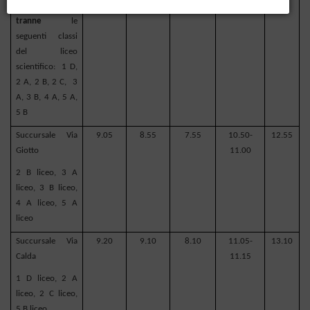
Tutte le classi
tranne
le
seguenti classi
del liceo
scientifico:
1 D,
2 A, 2 B, 2 C,
3
A, 3 B, 4 A, 5 A,
5 B
Succursale Via
9.05
8.55
7.55
10.50-
12.55
Giotto
11.00
2 B liceo, 3 A
liceo, 3 B liceo,
4 A liceo, 5 A
liceo
Succursale Via
9.20
9.10
8.10
11.05-
13.10
Calda
11.15
1 D liceo, 2 A
liceo, 2 C liceo,
5 B liceo