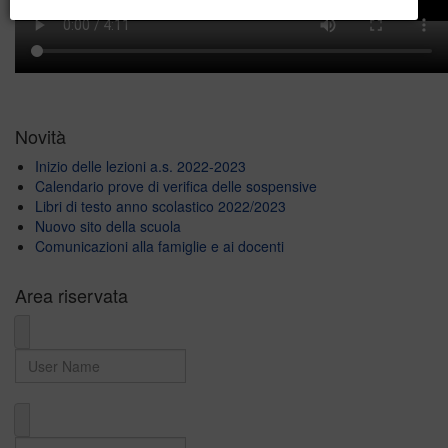
Novità
Inizio delle lezioni a.s. 2022-2023
Calendario prove di verifica delle sospensive
Libri di testo anno scolastico 2022/2023
Nuovo sito della scuola
Comunicazioni alla famiglie e ai docenti
Area riservata
User Name
Password