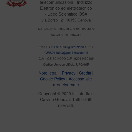
telecomunicazioni - Indirizzo
Elettronico ed elettrotecnico
- Liceo Scientifico OSA
via Borzoli 21 16153 Genova
Tel. +39 010 6508778 +39 010 6504672
fax +39 010 6504241
EMAIL
GEIS01400Q@istruzione.it
PEC:
GEIS01400Q@pec.istruzione.it
C.M.: GEIS01400Q C.F.: 92014430109
Codice Univoco Ufficio: UFGH6R
Note legali
|
Privacy
|
Crediti
|
Cookie Policy
|
Accesso alle
aree riservate
Copyright © 2020 Istituto Italo
Calvino Genova. Tutti i diritti
riservati.