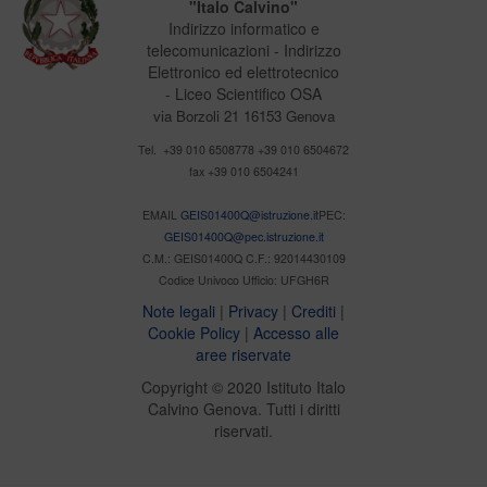
"Italo Calvino"
Indirizzo informatico e
telecomunicazioni - Indirizzo
Elettronico ed elettrotecnico
- Liceo Scientifico OSA
via Borzoli 21 16153 Genova
Tel. +39 010 6508778 +39 010 6504672
fax +39 010 6504241
EMAIL
GEIS01400Q@istruzione.it
PEC:
GEIS01400Q@pec.istruzione.it
C.M.: GEIS01400Q C.F.: 92014430109
Codice Univoco Ufficio: UFGH6R
Note legali
|
Privacy
|
Crediti
|
Cookie Policy
|
Accesso alle
aree riservate
Copyright © 2020 Istituto Italo
Calvino Genova. Tutti i diritti
riservati.