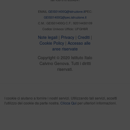
EMAIL
GEIS01400Q@istruzione.it
PEC:
GEIS01400Q@pec.istruzione.it
C.M.: GEIS01400Q C.F.: 92014430109
Codice Univoco Ufficio: UFGH6R
Note legali
|
Privacy
|
Crediti
|
Cookie Policy
|
Accesso alle
aree riservate
Copyright © 2020 Istituto Italo
Calvino Genova. Tutti i diritti
riservati.
I cookie ci aiutano a fornire i nostri servizi. Utilizzando tali servizi, accetti
l'utilizzo dei cookie da parte nostra.
Clicca Qui
per ulteriori informazioni.