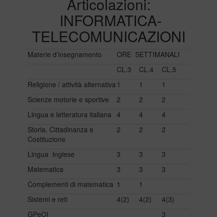
Articolazioni:
INFORMATICA-
TELECOMUNICAZIONI
Materie d’insegnamento
ORE SETTIMANALI
CL.3
CL.4
CL.5
Religione / attività alternativa
1
1
1
Scienze motorie e sportive
2
2
2
Lingua e letteratura italiana
4
4
4
Storia, Cittadinanza e
2
2
2
Costituzione
Lingua Inglese
3
3
3
Matematica
3
3
3
Complementi di matematica
1
1
Sistemi e reti
4(2)
4(2)
4(3)
GPeOI
3