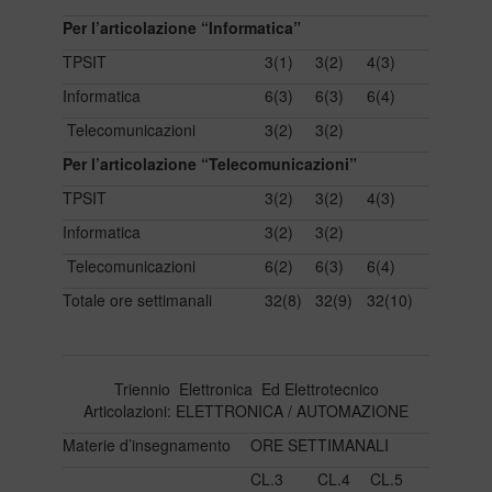
Per l’articolazione “Informatica”
TPSIT
3(1)
3(2)
4(3)
Informatica
6(3)
6(3)
6(4)
Telecomunicazioni
3(2)
3(2)
Per l’articolazione “Telecomunicazioni”
TPSIT
3(2)
3(2)
4(3)
Informatica
3(2)
3(2)
Telecomunicazioni
6(2)
6(3)
6(4)
Totale ore settimanali
32(8)
32(9)
32(10)
Triennio Elettronica Ed Elettrotecnico
Articolazioni: ELETTRONICA / AUTOMAZIONE
Materie d’insegnamento
ORE SETTIMANALI
CL.3
CL.4
CL.5