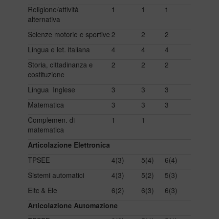
Religione/attività
1
1
1
alternativa
Scienze motorie e sportive
2
2
2
Lingua e let. italiana
4
4
4
Storia, cittadinanza e
2
2
2
costituzione
Lingua Inglese
3
3
3
Matematica
3
3
3
Complemen. di
1
1
matematica
Articolazione Elettronica
TPSEE
4(3)
5(4)
6(4)
Sistemi automatici
4(3)
5(2)
5(3)
Eltc & Ele
6(2)
6(3)
6(3)
Articolazione Automazione