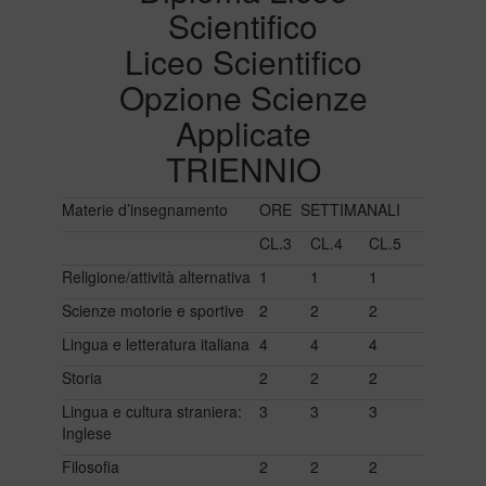
Scientifico
Liceo Scientifico
Opzione Scienze
Applicate
TRIENNIO
Materie d’insegnamento
ORE SETTIMANALI
CL.3
CL.4
CL.5
Religione/attività alternativa
1
1
1
Scienze motorie e sportive
2
2
2
Lingua e letteratura italiana
4
4
4
Storia
2
2
2
Lingua e cultura straniera:
3
3
3
Inglese
Filosofia
2
2
2