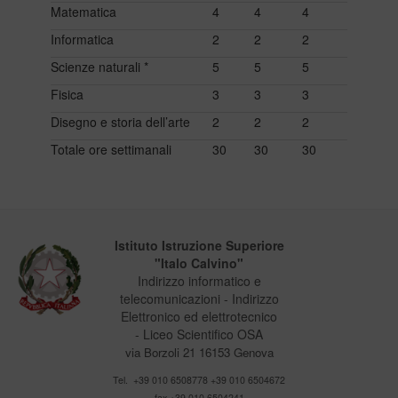
Matematica
4
4
4
Informatica
2
2
2
Scienze naturali *
5
5
5
Fisica
3
3
3
Disegno e storia dell’arte
2
2
2
Totale ore settimanali
30
30
30
Istituto Istruzione Superiore
"Italo Calvino"
Indirizzo informatico e
telecomunicazioni - Indirizzo
Elettronico ed elettrotecnico
- Liceo Scientifico OSA
via Borzoli 21 16153 Genova
Tel. +39 010 6508778 +39 010 6504672
fax +39 010 6504241