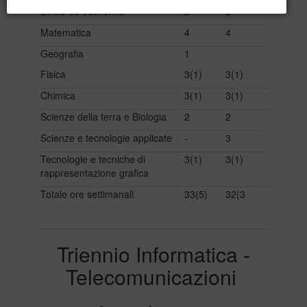
Diritto ed economia
2
2
Matematica
4
4
Geografia
1
Fisica
3(1)
3(1)
Chimica
3(1)
3(1)
Scienze della terra e Biologia
2
2
Scienze e tecnologie applicate
-
3
Tecnologie e tecniche di
3(1)
3(1)
rappresentazione grafica
Totale ore settimanali
33(5)
32(3
Triennio Informatica -
Telecomunicazioni