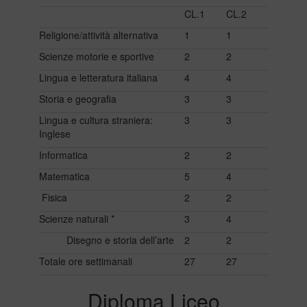
CL.1
CL.2
Religione/attività alternativa
1
1
Scienze motorie e sportive
2
2
Lingua e letteratura italiana
4
4
Storia e geografia
3
3
Lingua e cultura straniera:
3
3
Inglese
Informatica
2
2
Matematica
5
4
Fisica
2
2
Scienze naturali *
3
4
Disegno e storia dell’arte
2
2
Totale ore settimanali
27
27
Diploma Liceo