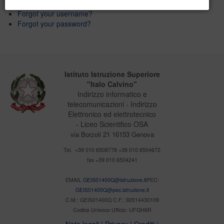
Forgot your username?
Forgot your password?
Istituto Istruzione Superiore
"Italo Calvino"
Indirizzo informatico e
telecomunicazioni - Indirizzo
Elettronico ed elettrotecnico
- Liceo Scientifico OSA
via Borzoli 21 16153 Genova
Tel. +39 010 6508778 +39 010 6504672
fax +39 010 6504241
EMAIL
GEIS01400Q@istruzione.it
PEC:
GEIS01400Q@pec.istruzione.it
C.M.: GEIS01400Q C.F.: 92014430109
Codice Univoco Ufficio: UFGH6R