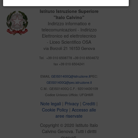
Istituto Istruzione Superiore
"Italo Calvino"
Indirizzo informatico e
telecomunicazioni - Indirizzo
Elettronico ed elettrotecnico
- Liceo Scientifico OSA
via Borzoli 21 16153 Genova
Tel. +39 010 6508778 +39 010 6504672
fax +39 010 6504241
EMAIL
GEIS01400Q@istruzione.it
PEC:
GEIS01400Q@pec.istruzione.it
C.M.: GEIS01400Q C.F.: 92014430109
Codice Univoco Ufficio: UFGH6R
Note legali
|
Privacy
|
Crediti
|
Cookie Policy
|
Accesso alle
aree riservate
Copyright © 2020 Istituto Italo
Calvino Genova. Tutti i diritti
riservati.