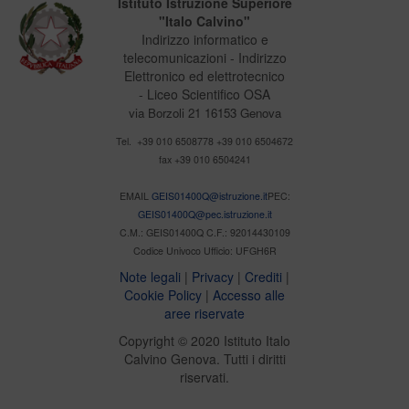
Istituto Istruzione Superiore
"Italo Calvino"
Indirizzo informatico e
telecomunicazioni - Indirizzo
Elettronico ed elettrotecnico
- Liceo Scientifico OSA
via Borzoli 21 16153 Genova
Tel. +39 010 6508778 +39 010 6504672
fax +39 010 6504241
EMAIL
GEIS01400Q@istruzione.it
PEC:
GEIS01400Q@pec.istruzione.it
C.M.: GEIS01400Q C.F.: 92014430109
Codice Univoco Ufficio: UFGH6R
Note legali
|
Privacy
|
Crediti
|
Cookie Policy
|
Accesso alle
aree riservate
Copyright © 2020 Istituto Italo
Calvino Genova. Tutti i diritti
riservati.