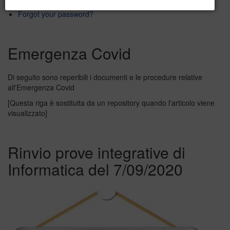
Forgot your username?
Forgot your password?
Emergenza Covid
Di seguito sono reperibili i documenti e le procedure relative
all'Emergenza Covid
[Questa riga è sostituita da un repository quando l'articolo viene
visualizzato]
Rinvio prove integrative di
Informatica del 7/09/2020