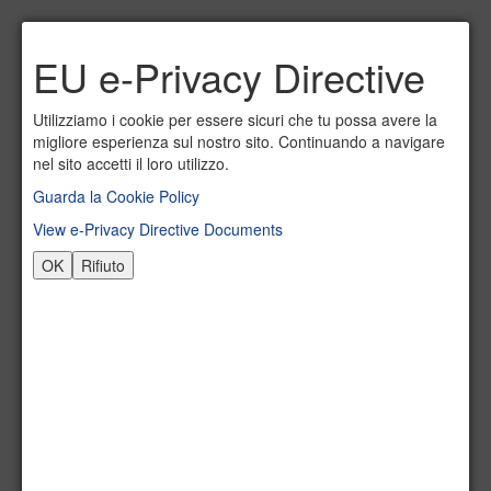
Invia ad un amico.
EU e-Privacy Directive
Email a
*
Utilizziamo i cookie per essere sicuri che tu possa avere la
migliore esperienza sul nostro sito. Continuando a navigare
nel sito accetti il loro utilizzo.
Guarda la Cookie Policy
Il tuo nome
*
View e-Privacy Directive Documents
OK
Rifiuto
La tua email
*
Oggetto
*
Invia
Annulla