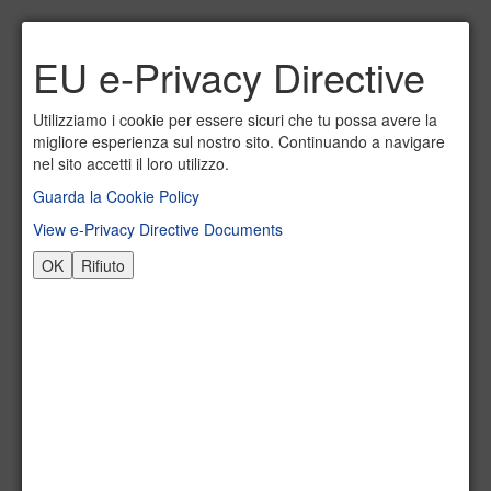
Invia ad un amico.
EU e-Privacy Directive
Email a
*
Utilizziamo i cookie per essere sicuri che tu possa avere la
migliore esperienza sul nostro sito. Continuando a navigare
nel sito accetti il loro utilizzo.
Guarda la Cookie Policy
Il tuo nome
*
View e-Privacy Directive Documents
OK
Rifiuto
La tua email
*
Oggetto
*
Invia
Annulla